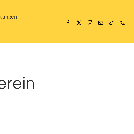
ltungen
erein