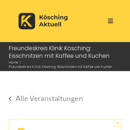
Skip
to
Toggle
content
Navigati
Start
Freundeskreis Klinik Kösching:
Eisschnitzen mit Kaffee und Kuchen
Home
Aktuelles
Freundeskreis Klinik Kösching: Eisschnitzen mit Kaffee und Kuchen
Über uns
Alle Veranstaltungen
Werbepartner
Veranstaltungen
×