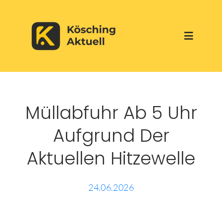
Skip
to
Toggle
content
Navigati
Start
Müllabfuhr Ab 5 Uhr
Aktuelles
Aufgrund Der
Über uns
Aktuellen Hitzewelle
Werbepartner
24.06.2026
Veranstaltungen