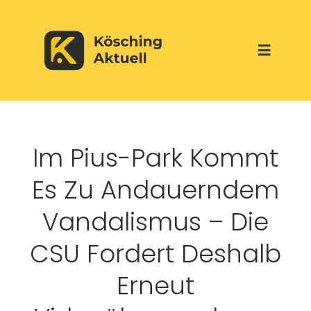
Skip
to
Toggle
content
Navigati
Start
Im Pius-Park Kommt
Aktuelles
Es Zu Andauerndem
Über uns
Vandalismus – Die
CSU Fordert Deshalb
Werbepartner
Erneut
Veranstaltungen