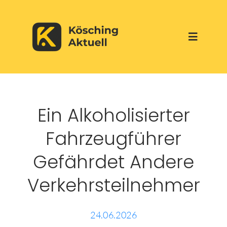
Skip
to
Toggle
content
Navigati
Start
Ein Alkoholisierter
Aktuelles
Fahrzeugführer
Über uns
Gefährdet Andere
Verkehrsteilnehmer
Werbepartner
Veranstaltungen
24.06.2026