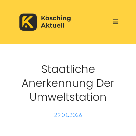
Skip
to
Toggle
content
Navigati
Start
Staatliche
Aktuelles
Anerkennung Der
Über uns
Umweltstation
Werbepartner
29.01.2026
Veranstaltungen