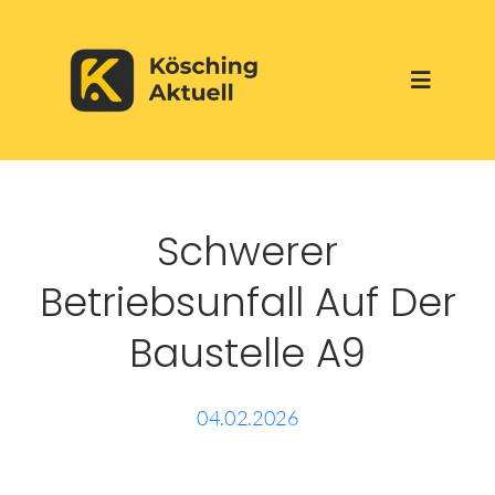
Skip
to
Toggle
content
Navigati
Start
Schwerer
Aktuelles
Betriebsunfall Auf Der
Über uns
Baustelle A9
Werbepartner
04.02.2026
Veranstaltungen