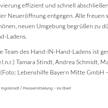
vierung effizient und schnell abschließe
der Neueröffnung entgegen. Alle freuen s
chönen, neuen Umgebung begrüßen zu dür
nd-Ladens.
e Team des Hand-IN-Hand-Ladens ist ge
l.n.r.) Tamara Stindt, Andrea Schmidt, Ma
 (Foto: Lebenshilfe Bayern Mitte GmbH –
ngolstadt / Pressemitteilung – Iris Eberl