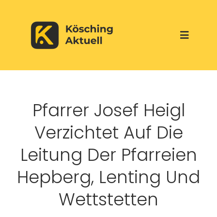
Skip
to
Toggle
content
Navigati
Start
Pfarrer Josef Heigl
Aktuelles
Verzichtet Auf Die
Über uns
Leitung Der Pfarreien
Hepberg, Lenting Und
Werbepartner
Wettstetten
Veranstaltungen