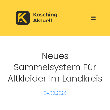
Skip
to
Toggle
content
Navigati
Start
Neues
Aktuelles
Sammelsystem Für
Über uns
Altkleider Im Landkreis
Werbepartner
04.03.2026
Veranstaltungen