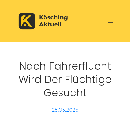
Skip
to
Toggle
content
Navigati
Start
Nach Fahrerflucht
Aktuelles
Wird Der Flüchtige
Über uns
Gesucht
Werbepartner
25.05.2026
Veranstaltungen