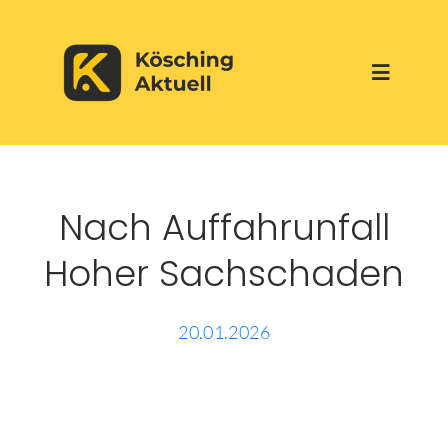
Skip
to
Toggle
content
Navigati
Start
Nach Auffahrunfall
Aktuelles
Hoher Sachschaden
Über uns
20.01.2026
Werbepartner
Veranstaltungen