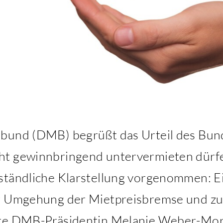
rbund (DMB) begrüßt das Urteil des Bun
ht gewinnbringend untervermieten dürf
rständliche Klarstellung vorgenommen: 
ur Umgehung der Mietpreisbremse und zu
gte DMB-Präsidentin Melanie Weber-Mori