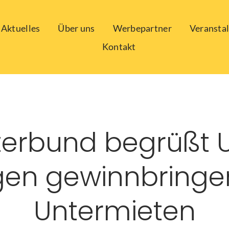
Aktuelles
Über uns
Werbepartner
Veransta
Kontakt
terbund begrüßt Ur
en gewinnbring
Untermieten