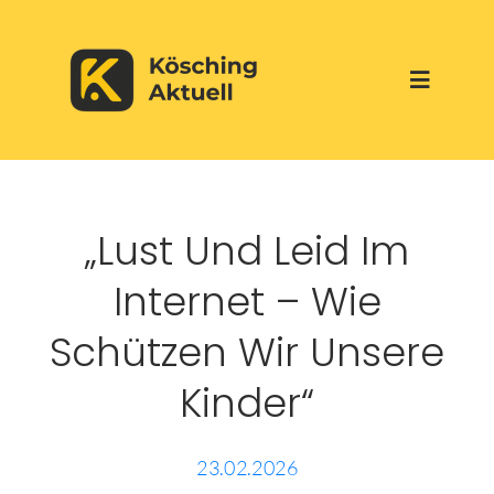
Skip
to
Toggle
content
Navigati
Start
„Lust Und Leid Im
Aktuelles
Internet – Wie
Über uns
Schützen Wir Unsere
Kinder“
Werbepartner
Veranstaltungen
23.02.2026