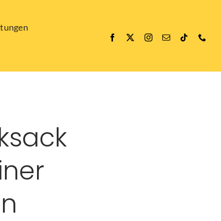
ltungen
ksack
iner
en