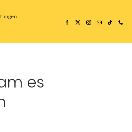
ltungen
kam es
n