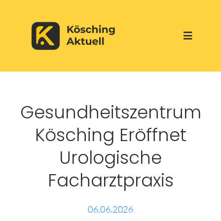
Skip
to
Toggle
content
Navigati
Start
Gesundheitszentrum
Aktuelles
Kösching Eröffnet
Über uns
Urologische
Facharztpraxis
Werbepartner
Veranstaltungen
06.06.2026