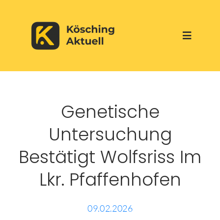
Skip
to
Toggle
content
Navigati
Start
Genetische
Aktuelles
Untersuchung
Über uns
Bestätigt Wolfsriss Im
Lkr. Pfaffenhofen
Werbepartner
Veranstaltungen
09.02.2026