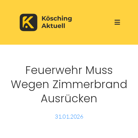
Skip
to
Toggle
content
Navigati
Start
Feuerwehr Muss
Aktuelles
Wegen Zimmerbrand
Über uns
Ausrücken
Werbepartner
31.01.2026
Veranstaltungen