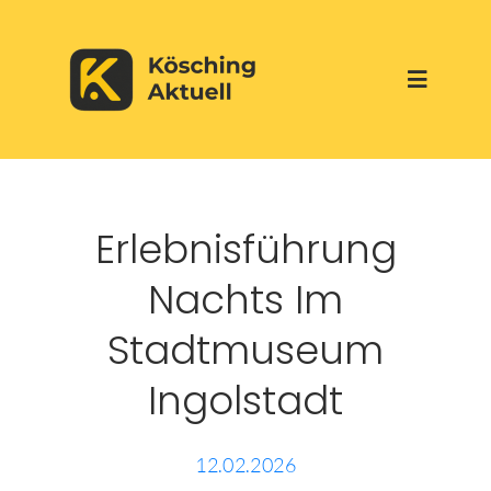
Skip
to
Toggle
content
Navigati
Start
Erlebnisführung
Aktuelles
Nachts Im
Über uns
Stadtmuseum
Ingolstadt
Werbepartner
Veranstaltungen
12.02.2026