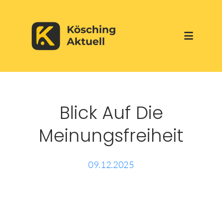
Skip
to
Toggle
content
Navigati
Start
Blick Auf Die
Aktuelles
Meinungsfreiheit
Über uns
09.12.2025
Werbepartner
Veranstaltungen