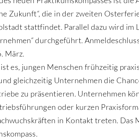
l des neuen Praktikumskompasses ist die 
he Zukunft“, die in der zweiten Osterfe
olstadt stattfindet. Parallel dazu wird im
rnehmen“ durchgeführt. Anmeldeschluss
6. März.
ist es, jungen Menschen frühzeitig praxis
und gleichzeitig Unternehmen die Chance
etriebe zu präsentieren. Unternehmen k
etriebsführungen oder kurzen Praxisfor
achwuchskräften in Kontakt treten. Das M
umskompass.