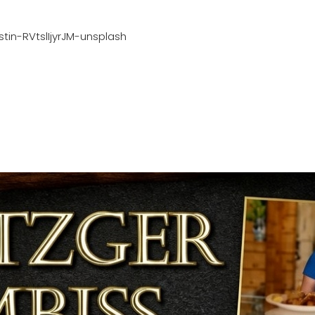
stin-RVtslIjyrJM-unsplash