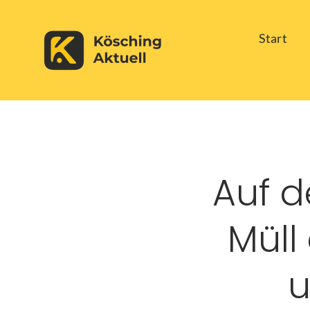
Skip
Start
to
content
Auf d
Müll 
u