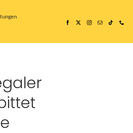
ltungen
egaler
bittet
se