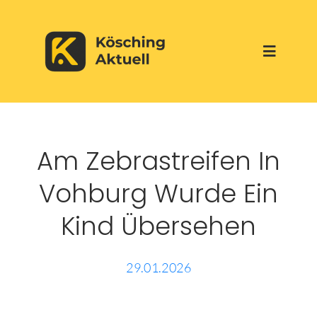
Skip
to
Toggle
content
Navigati
Start
Am Zebrastreifen In
Aktuelles
Vohburg Wurde Ein
Über uns
Kind Übersehen
Werbepartner
29.01.2026
Veranstaltungen