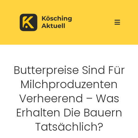
Skip
to
Toggle
content
Navigati
Start
Butterpreise Sind Für
Aktuelles
Milchproduzenten
Über uns
Verheerend – Was
Erhalten Die Bauern
Werbepartner
Tatsächlich?
Veranstaltungen